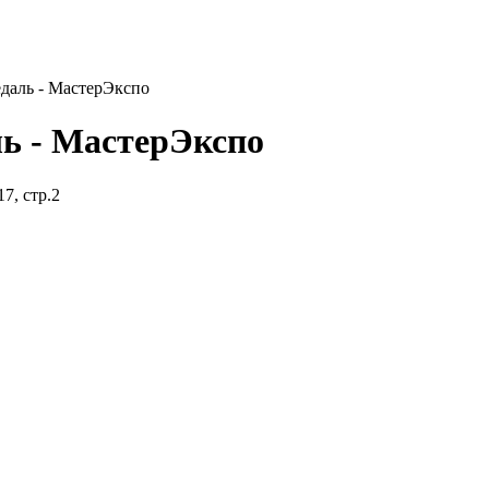
едаль - МастерЭкспо
ль - МастерЭкспо
7, стр.2