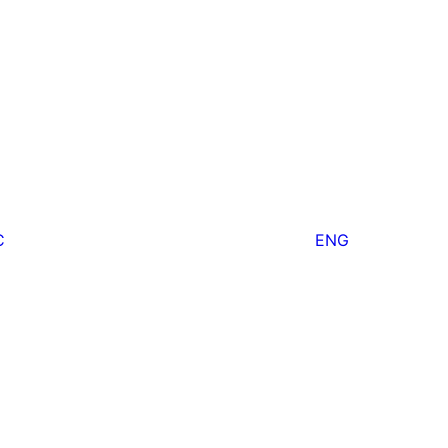
С
ENG