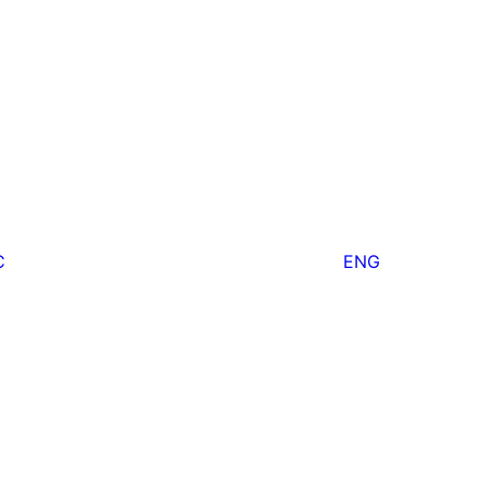
С
ENG