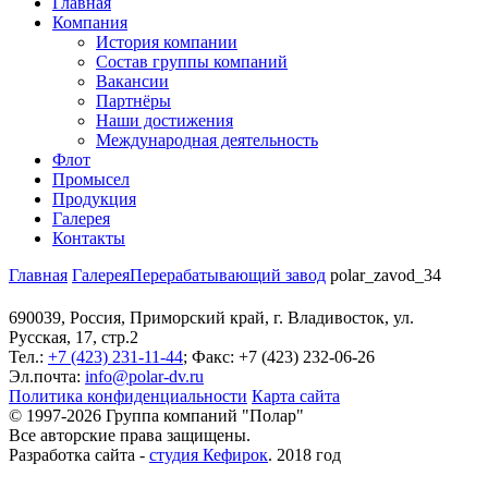
Главная
Компания
История компании
Состав группы компаний
Вакансии
Партнёры
Наши достижения
Международная деятельность
Флот
Промысел
Продукция
Галерея
Контакты
Главная
Галерея
Перерабатывающий завод
polar_zavod_34
690039, Россия, Приморский край, г. Владивосток, ул.
Русская, 17, стр.2
Тел.:
+7 (423) 231-11-44
; Факс: +7 (423) 232-06-26
Эл.почта:
info@polar-dv.ru
Политика конфиденциальности
Карта сайта
© 1997-2026 Группа компаний "Полар"
Все авторские права защищены.
Разработка сайта -
студия Кефирок
. 2018 год