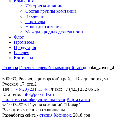
Компания
История компании
Состав группы компаний
Вакансии
Партнёры
Наши достижения
Международная деятельность
Флот
Промысел
Продукция
Галерея
Контакты
Главная
Галерея
Перерабатывающий завод
polar_zavod_4
690039, Россия, Приморский край, г. Владивосток, ул.
Русская, 17, стр.2
Тел.:
+7 (423) 231-11-44
; Факс: +7 (423) 232-06-26
Эл.почта:
info@polar-dv.ru
Политика конфиденциальности
Карта сайта
© 1997-2026 Группа компаний "Полар"
Все авторские права защищены.
Разработка сайта -
студия Кефирок
. 2018 год